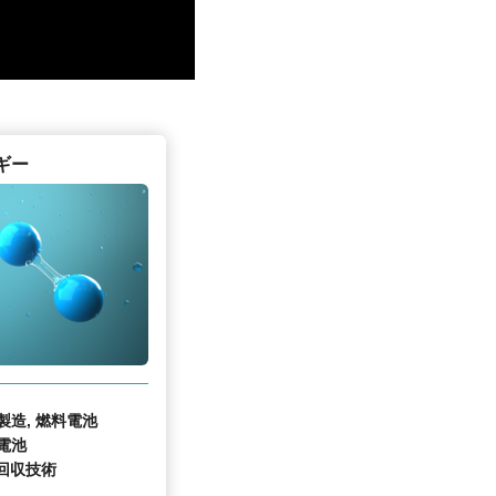
ギー
製造, 燃料電池
電池
回収技術