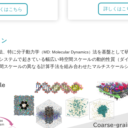
詳しくはこ
くはこちら
ョン
法、特に分子動力学
法を基盤として
（MD: Molecular Dynamics）
システムで起きている幅広い時空間スケールの動的性質（ダ
間スケールの異なる計算手法を組み合わせたマルチスケール