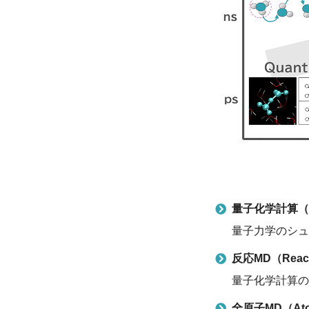
量子化学計算（Q
量子力学のシュ
反応MD（React
量子化学計算の
全原子MD（Atom