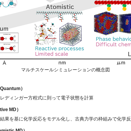
マルチスケールシミュレーションの概念図
uantum）
レディンガー方程式に則って電子状態を計算
ive MD）
結果を基に化学反応をモデル化し、古典力学の枠組みで化学反
istic MD）