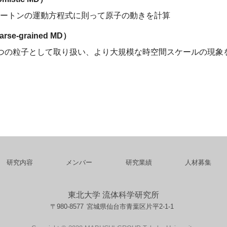
ートンの運動方程式に則って原子の動きを計算
se-grained MD）
つの粒子として取り扱い、より大規模な時空間スケールの現象
研究内容
メンバー
研究業績
人材募集
東北大学 流体科学研究所
〒980-8577
宮城県仙台市青葉区片平2-1-1