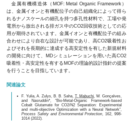
金属有機構造体（MOF: Metal Organic Framework）
は、金属イオンと有機配位子の自己組織化によって得ら
れるナノスケールの細孔を持つ多孔性材料で、工場や発
電所から放出される排ガス中のCO2回収技術としての応
用が期待されています。金属イオンと有機配位子の組み
合わせにより自在な設計が可能であり、高CO2吸着性お
よびそれを長期的に達成する高安定性を有した新規材料
の開発に向けて、MDシミュレーションを用いた高CO2
吸着性・高安定性を有するMOFの理論的設計指針の提案
を行うことを目指しています。
関連論文
F. Yulia, A. Zulys, B. B. Saha,
T. Mabuchi
, W. Gonçalves,
and Nasruddin*, “Bio-Metal-Organic Framework-based
Cobalt Glutamate for CO2/N2 Separation: Experimental
and multi-objective Optimization with a Neural Network”,
Process Safety and Environmental Protection
, 162, 998-
1014 (2022).