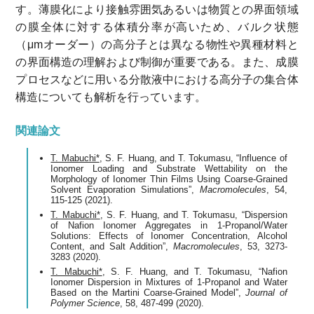
す。薄膜化により接触雰囲気あるいは物質との界面領域
の膜全体に対する体積分率が高いため、バルク状態
（μmオーダー）の高分子とは異なる物性や異種材料と
の界面構造の理解および制御が重要である。また、成膜
プロセスなどに用いる分散液中における高分子の集合体
構造についても解析を行っています。
関連論文
T. Mabuchi*
, S. F. Huang, and T. Tokumasu, “Influence of
Ionomer Loading and Substrate Wettability on the
Morphology of Ionomer Thin Films Using Coarse-Grained
Solvent Evaporation Simulations”,
Macromolecules
, 54,
115-125 (2021).
T. Mabuchi*
, S. F. Huang, and T. Tokumasu, “Dispersion
of Nafion Ionomer Aggregates in 1-Propanol/Water
Solutions: Effects of Ionomer Concentration, Alcohol
Content, and Salt Addition”,
Macromolecules
, 53, 3273-
3283 (2020).
T. Mabuchi*
, S. F. Huang, and T. Tokumasu, “Nafion
Ionomer Dispersion in Mixtures of 1‐Propanol and Water
Based on the Martini Coarse-Grained Model”,
Journal of
Polymer Science
, 58, 487-499 (2020).