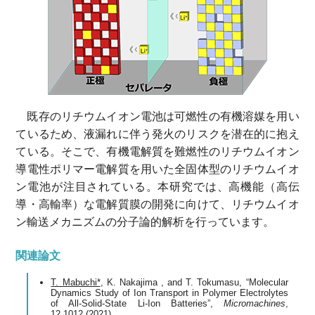
既存のリチウムイオン電池は可燃性の有機溶媒を用い
ているため、液漏れに伴う発火のリスクを潜在的に抱え
ている。そこで、有機電解質を難燃性のリチウムイオン
導電性ポリマー電解質を用いた全固体型のリチウムイオ
ン電池が注目されている。本研究では、高機能（高伝
導・高輸率）な電解質膜の開発に向けて、リチウムイオ
ン輸送メカニズムの分子論的解析を行っています。
関連論文
T. Mabuchi*
, K. Nakajima , and T. Tokumasu, “Molecular
Dynamics Study of Ion Transport in Polymer Electrolytes
of All-Solid-State Li-Ion Batteries”,
Micromachines
,
12,1012 (2021).