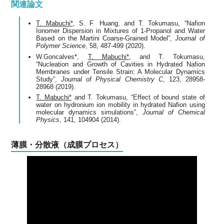
関連論文
T. Mabuchi*
, S. F. Huang, and T. Tokumasu, “Nafion
Ionomer Dispersion in Mixtures of 1‐Propanol and Water
Based on the Martini Coarse-Grained Model”,
Journal of
Polymer Science
, 58, 487-499 (2020).
W.Goncalves*,
T. Mabuchi*
, and T. Tokumasu,
“Nucleation and Growth of Cavities in Hydrated Nafion
Membranes under Tensile Strain: A Molecular Dynamics
Study”,
Journal of Physical Chemistry C
, 123, 28958-
28968 (2019).
T. Mabuchi*
and T. Tokumasu, “Effect of bound state of
water on hydronium ion mobility in hydrated Nafion using
molecular dynamics simulations”,
Journal of Chemical
Physics
, 141, 104904 (2014).
薄膜・分散液（成膜プロセス）