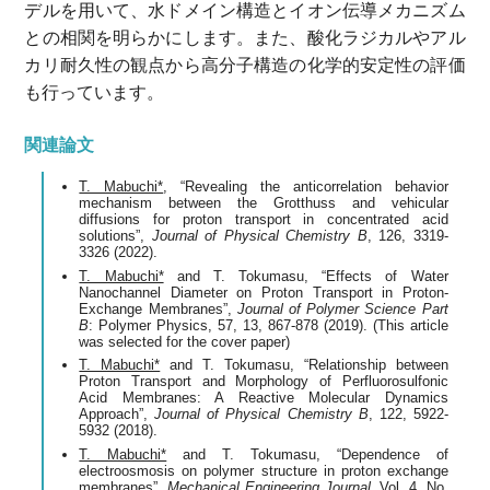
デルを用いて、水ドメイン構造とイオン伝導メカニズム
との相関を明らかにします。また、酸化ラジカルやアル
カリ耐久性の観点から高分子構造の化学的安定性の評価
も行っています。
関連論文
T. Mabuchi*
, “Revealing the anticorrelation behavior
mechanism between the Grotthuss and vehicular
diffusions for proton transport in concentrated acid
solutions”,
Journal of Physical Chemistry B
, 126, 3319-
3326 (2022).
T. Mabuchi*
and T. Tokumasu, “Effects of Water
Nanochannel Diameter on Proton Transport in Proton-
Exchange Membranes”,
Journal of Polymer Science Part
B
: Polymer Physics, 57, 13, 867-878 (2019). (This article
was selected for the cover paper)
T. Mabuchi*
and T. Tokumasu, “Relationship between
Proton Transport and Morphology of Perfluorosulfonic
Acid Membranes: A Reactive Molecular Dynamics
Approach”,
Journal of Physical Chemistry B
, 122, 5922-
5932 (2018).
T. Mabuchi*
and T. Tokumasu, “Dependence of
electroosmosis on polymer structure in proton exchange
membranes”,
Mechanical Engineering Journal
, Vol. 4, No.