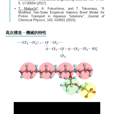
5, 17-00054 (2017).
T. Mabuchi*
, A. Fukushima, and T. Tokumasu, “A
Modified Two-State Empirical Valence Bond Model for
Proton Transport in Aqueous Solutions”,
Journal of
Chemical Physics
, 143, 014501 (2015).
高次構造・機械的特性