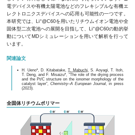
電デバイスや有機太陽電池などのフレキシブルな有機エ
レクトロニクスデバイスへの応用も可能性の一つです。
+
本研究では、Li
@C60を用いたリチウムイオン電池や全
+
固体型二次電池への展開を目指して、Li
@C60の動的挙
動についてMDシミュレーションを用いて解析を行って
います。
関連論文
H. Ueno*, D. Kitabatake,
T. Mabuchi
, S. Aoyagi, T. Itoh,
T. Deng, and F. Misaizu*, “The role of the drying process
and the Pt/C structure on the ionomer morphology of the
catalyst layer”,
Chemistry–A European Journal
, in press
(2023).
全固体リチウムポリマー